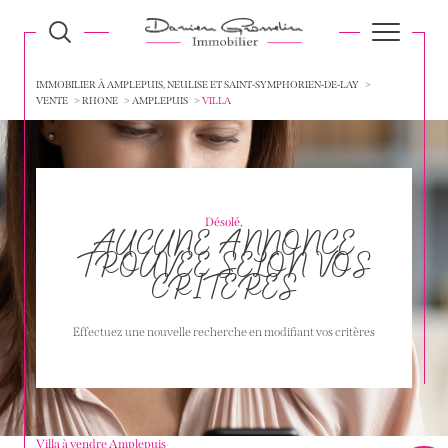
IMMOBILIER À AMPLEPUIS, NEULISE ET SAINT-SYMPHORIEN-DE-LAY
VENTE
RHONE
AMPLEPUIS
VILLA
Désolé,
AUCUNE ANNONCE
TROUVÉE SELON VOS
CRITÈRES
Effectuez une nouvelle recherche en modifiant vos critères
Villa à vendre Amplepuis