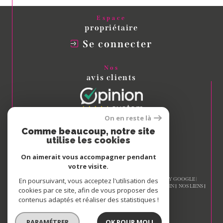
Espace
propriétaire
Se connecter
Nos
avis clients
On en reste là
Comme beaucoup, notre site
Nous
utilise les cookies
adhérons
On aimerait vous accompagner pendant
votre visite.
© 2026 | TOUS DROITS RÉSERVÉS | TRADUCTION POWERED BY GOOGLE |
En poursuivant, vous acceptez l'utilisation des
NOS HONORAIRES
PLAN DU SITE
MENTIONS LÉGALES
ADMIN
NOS LIENS
cookies par ce site, afin de vous proposer des
POLITIQUE RGPD
COOKIES
contenus adaptés et réaliser des statistiques !
PARAMÉTRER
OK POUR MOI !