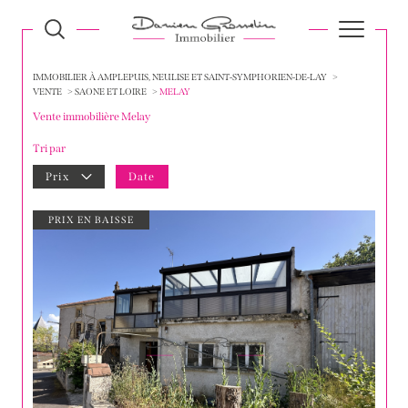
IMMOBILIER À AMPLEPUIS, NEULISE ET SAINT-SYMPHORIEN-DE-LAY
VENTE
SAONE ET LOIRE
MELAY
Vente immobilière Melay
Tri par
Prix
Date
PRIX EN BAISSE