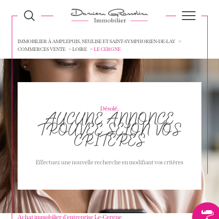
IMMOBILIER À AMPLEPUIS, NEULISE ET SAINT-SYMPHORIEN-DE-LAY
COMMERCES VENTE
LOIRE
LE CERGNE
Désolé,
AUCUNE ANNONCE
TROUVÉE SELON VOS
CRITÈRES
Effectuez une nouvelle recherche en modifiant vos critères
Achat immobilier d'entreprise Le-Cergne