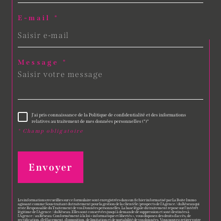
E-mail *
Message *
J'ai pris connaissance de la Politique de confidentialité et des informations
relatives au traitement de mes données personnelles (*)*
* Champ obligatoire
Envoyer
Les informations recueillies sur ce formulaire sont enregistrées dans un fichier informatisé par La Boite Immo
agissant comme Sous-traitant du traitement pour la gestion de la clientèle/prospects de l'Agence / du Réseau qui
reste Responsable du Traitement de vos Données personnelles. La base légale du traitement repose sur l'intérêt
légitime de l'Agence / du Réseau. Elles sont conservées jusqu'à demande de suppression et sont destinées à
l'Agence / au Réseau. Conformément à la loi « informatique et libertés », vous disposez des droits d’accès, de
rectification, d’effacement, d’opposition, de limitation et de portabilité de vos données. Vous pouvez retirer votre