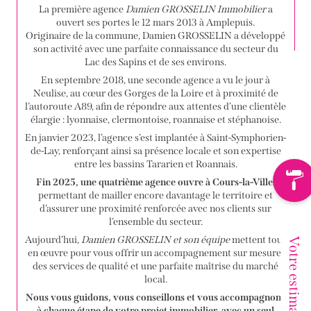
La première agence
Damien GROSSELIN Immobilier
a
ouvert ses portes le 12 mars 2013 à Amplepuis.
Originaire de la commune, Damien GROSSELIN a développé
son activité avec une parfaite connaissance du secteur du
Lac des Sapins et de ses environs.
En septembre 2018, une seconde agence a vu le jour à
Neulise, au cœur des Gorges de la Loire et à proximité de
l’autoroute A89, afin de répondre aux attentes d’une clientèle
élargie : lyonnaise, clermontoise, roannaise et stéphanoise.
En janvier 2023, l’agence s’est implantée à Saint-Symphorien-
de-Lay, renforçant ainsi sa présence locale et son expertise
entre les bassins Tararien et Roannais.
Fin 2025, une quatrième agence ouvre à Cours-la-Ville
,
permettant de mailler encore davantage le territoire et
d’assurer une proximité renforcée avec nos clients sur
l’ensemble du secteur.
Aujourd’hui,
Damien GROSSELIN et son équipe
mettent tout
en œuvre pour vous offrir un accompagnement sur mesure,
des services de qualité et une parfaite maîtrise du marché
local.
Nous vous guidons, vous conseillons et vous accompagnons
à chaque étape de votre projet immobilier, avec un seul