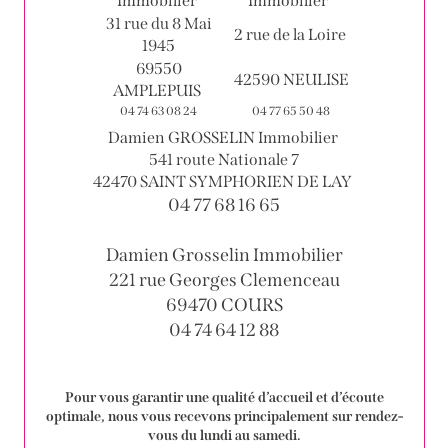
Immobilier
Immobilier
31 rue du 8 Mai
2 rue de la Loire
1945
69550
42590 NEULISE
AMPLEPUIS
04 74 63 08 24
04 77 65 50 48
Damien GROSSELIN Immobilier
541 route Nationale 7
42470 SAINT SYMPHORIEN DE LAY
04 77 68 16 65
Damien Grosselin Immobilier
221 rue Georges Clemenceau
69470 COURS
04 74 64 12 88
Pour vous garantir une qualité d’accueil et d’écoute
optimale, nous vous recevons principalement sur rendez-
vous du lundi au samedi.