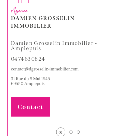
Agence
DAMIEN GROSSELIN
IMMOBILIER
-
Damien Grosselin Immobilier -
Dam
Amplepuis
04 7
04 74 63 08 24
conta
contact@dgrosselin-immobilier.com
2 Rue 
4259
31 Rue du 8 Mai 1945
69550
Amplepuis
Contact
01