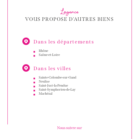
L'agence
VOUS PROPOSE D'AUTRES BIENS
Dans les départements
Rhône
Saône-et-Loire
Dans les villes
Sainte-Colombe-sur-Gand
Neulise
Saint-Just-la-Pendue
Saint-Symphorien-de-Lay
Machézal
Nous suivre sur