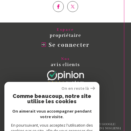
Espace
propriétaire
Se connecter
Nos
avis clients
On en reste là
Comme beaucoup, notre site
Nous
utilise les cookies
adhérons
On aimerait vous accompagner pendant
votre visite.
© 2026 | TOUS DROITS RÉSERVÉS | TRADUCTION POWERED BY GOOGLE |
En poursuivant, vous acceptez l'utilisation des
NOS HONORAIRES
PLAN DU SITE
MENTIONS LÉGALES
ADMIN
NOS LIENS
cookies par ce site, afin de vous proposer des