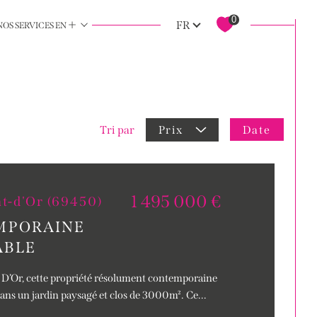
Langue
0
+
FR
NOS SERVICES EN
 vidéos professionnelles
rrains
autres
service déménagement
Date
Tri par
Prix
1 495 000 €
nt-d'Or (69450)
MPORAINE
ABLE
 D’Or, cette propriété résolument contemporaine
dans un jardin paysagé et clos de 3000m². Ce...