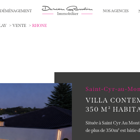
 DÉMÉNAGEMENT
NOS AGENCES
ing déco
service diagnostics
immeubles
service photos et
te
LAY
VENTE
RHONE
Saint-Cyr-au-Mo
VILLA CONTE
350 M² HABIT
Située à Saint Cyr Au Mont
de plus de 350m² est bâtie 