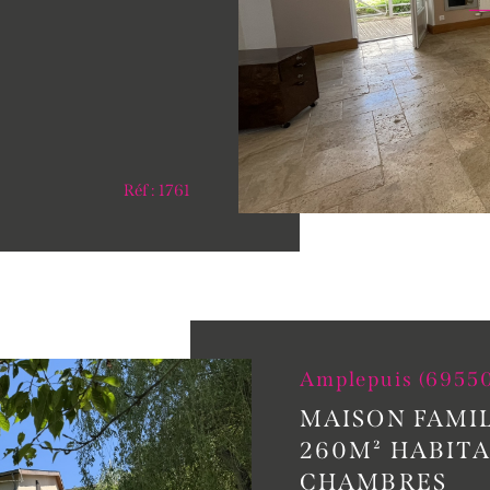
Réf : 1761
Amplepuis (6955
MAISON FAMIL
260M² HABITA
CHAMBRES