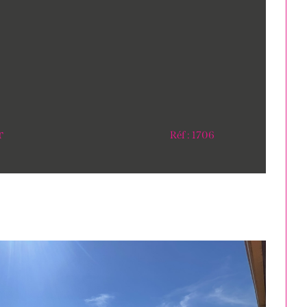
r
Réf : 1706