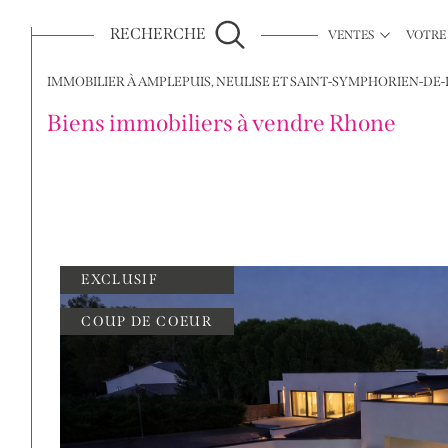
RECHERCHE
VENTES
VOTRE
service déco intérieur
maisons
nos exemples de coach
appartements
IMMOBILIER À AMPLEPUIS, NEULISE ET SAINT-SYMPHORIEN-DE-
Biens immobiliers à vendre Rhone
EXCLUSIF
COUP DE COEUR