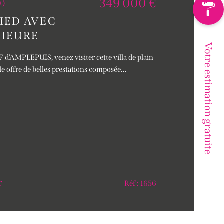
349 000 €
0)
PIED AVEC
RIEURE
Votre estimation gratuite
 d'AMPLEPUIS, venez visiter cette villa de plain
e offre de belles prestations composée...
r
Réf : 1656