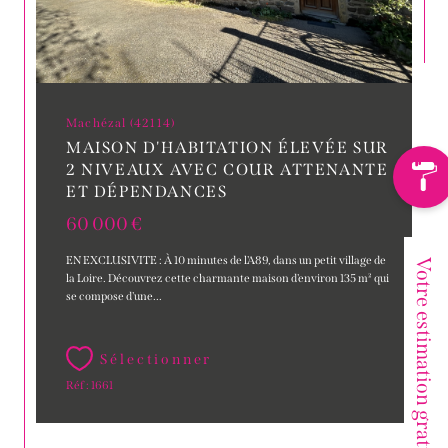
Machézal (42114)
MAISON D'HABITATION ÉLEVÉE SUR
2 NIVEAUX AVEC COUR ATTENANTE
ET DÉPENDANCES
60 000 €
EN EXCLUSIVITE : À 10 minutes de l'A89, dans un petit village de
Votre estimation gratuite
la Loire. Découvrez cette charmante maison d'environ 135 m² qui
se compose d'une...
Sélectionner
Réf : 1661