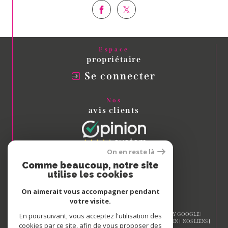
Espace
propriétaire
Se connecter
Nos
avis clients
On en reste là
Comme beaucoup, notre site
Nous
utilise les cookies
adhérons
On aimerait vous accompagner pendant
votre visite.
En poursuivant, vous acceptez l'utilisation des
© 2026 | TOUS DROITS RÉSERVÉS | TRADUCTION POWERED BY GOOGLE |
NOS HONORAIRES
PLAN DU SITE
MENTIONS LÉGALES
ADMIN
NOS LIENS
cookies par ce site, afin de vous proposer des