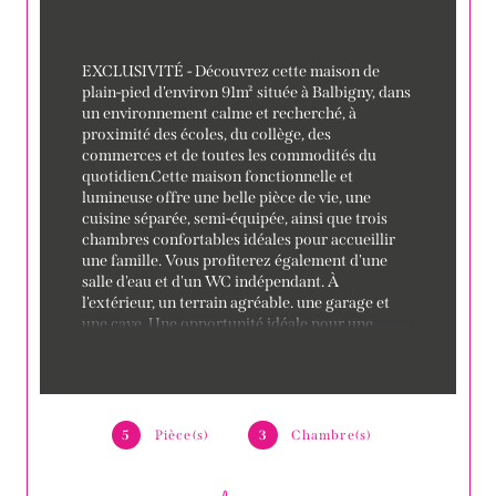
EXCLUSIVITÉ - Découvrez cette maison de 
plain-pied d'environ 91m² située à Balbigny, dans 
un environnement calme et recherché, à 
proximité des écoles, du collège, des 
commerces et de toutes les commodités du 
quotidien.Cette maison fonctionnelle et 
lumineuse offre une belle pièce de vie, une 
cuisine séparée, semi-équipée, ainsi que trois 
chambres confortables idéales pour accueillir 
une famille. Vous profiterez également d'une 
salle d'eau et d'un WC indépendant. À 
l'extérieur, un terrain agréable. une garage et 
une cave. Une opportunité idéale pour une 
famille, un jeune couple ou des retraités à la 
recherche d'un bien confortable. Pour tout 
renseignement complémentaire ou pour 
organiser une visite, merci de contacter : 
Floriane GONIN - 06.27.74.38.78.
5
Pièce(s)
3
Chambre(s)