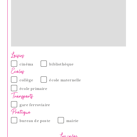
Loisirs
cinéma
bibliothèque
Ecoles
collège
école maternelle
école primaire
Transports
gare ferroviaire
Pratique
bureau de poste
mairie
Les infos