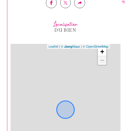
Localisation
DU BIEN
Leaflet
|
©
Maps
|
© OpenStreetMap
Jawg
+
−