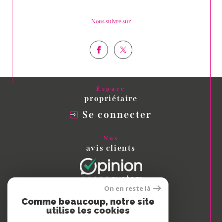
Nous suivre sur
Espace
propriétaire
Se connecter
Nos
avis clients
On en reste là
Comme beaucoup, notre site
Nous
utilise les cookies
adhérons