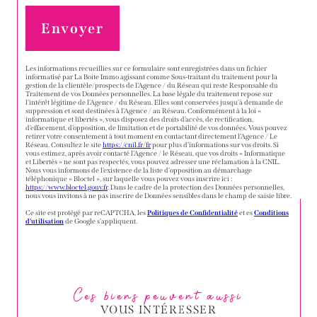
Envoyer
Les informations recueillies sur ce formulaire sont enregistrées dans un fichier
informatisé par La Boite Immo agissant comme Sous-traitant du traitement pour la
gestion de la clientèle/prospects de l'Agence / du Réseau qui reste Responsable du
Traitement de vos Données personnelles. La base légale du traitement repose sur
l'intérêt légitime de l'Agence / du Réseau. Elles sont conservées jusqu'à demande de
suppression et sont destinées à l'Agence / au Réseau. Conformément à la loi «
informatique et libertés », vous disposez des droits d’accès, de rectification,
d’effacement, d’opposition, de limitation et de portabilité de vos données. Vous pouvez
retirer votre consentement à tout moment en contactant directement l’Agence / Le
Réseau. Consultez le site
https://cnil.fr/fr
pour plus d’informations sur vos droits. Si
vous estimez, après avoir contacté l'Agence / le Réseau, que vos droits « Informatique
et Libertés » ne sont pas respectés, vous pouvez adresser une réclamation à la CNIL.
Nous vous informons de l’existence de la liste d'opposition au démarchage
téléphonique « Bloctel », sur laquelle vous pouvez vous inscrire ici :
https://www.bloctel.gouv.fr
. Dans le cadre de la protection des Données personnelles,
nous vous invitons à ne pas inscrire de Données sensibles dans le champ de saisie libre.
Ce site est protégé par reCAPTCHA, les
Politiques de Confidentialité
et es
Conditions
d'utilisation
de Google s'appliquent.
Ces biens peuvent aussi
VOUS INTÉRESSER