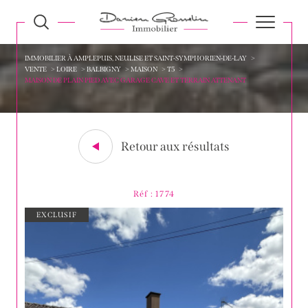
IMMOBILIER À AMPLEPUIS, NEULISE ET SAINT-SYMPHORIEN-DE-LAY
VENTE
LOIRE
BALBIGNY
MAISON
T5
MAISON DE PLAIN PIED AVEC GARAGE CAVE ET TERRAIN ATTENANT
Retour aux résultats
Réf : 1774
EXCLUSIF