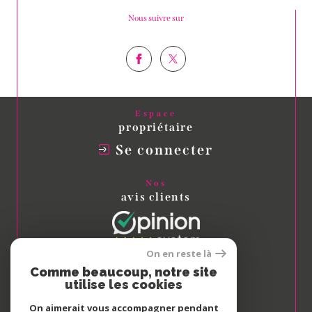
Nous suivre sur
Espace
propriétaire
Se connecter
Nos
avis clients
On en reste là
Comme beaucoup, notre site
Nous
utilise les cookies
adhérons
On aimerait vous accompagner pendant