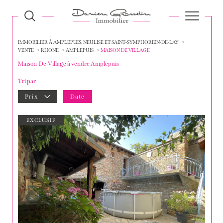
IMMOBILIER À AMPLEPUIS, NEULISE ET SAINT-SYMPHORIEN-DE-LAY
VENTE
RHONE
AMPLEPUIS
MAISON DE VILLAGE
Maison-De-Village à vendre Amplepuis
Tri par
Prix
Date
EXCLUSIF