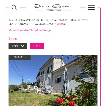
IMMOBILIER À AMPLEPUIS, NEULISE ET SAINT-SYMPHORIEN-DE-LAY
VENTE
RHONE
THIZY LES BOURGS
MAISON
Maison à vendre Thizy-Les-Bourgs
Tri par
Prix
Date
EXCLUSIF