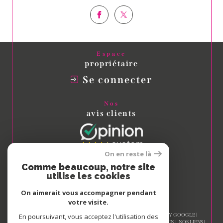
Espace
propriétaire
Se connecter
Nos
avis clients
On en reste là
Comme beaucoup, notre site
Nous
utilise les cookies
adhérons
On aimerait vous accompagner pendant
votre visite.
© 2026 | TOUS DROITS RÉSERVÉS | TRADUCTION POWERED BY GOOGLE |
En poursuivant, vous acceptez l'utilisation des
NOS HONORAIRES
PLAN DU SITE
MENTIONS LÉGALES
ADMIN
NOS LIENS