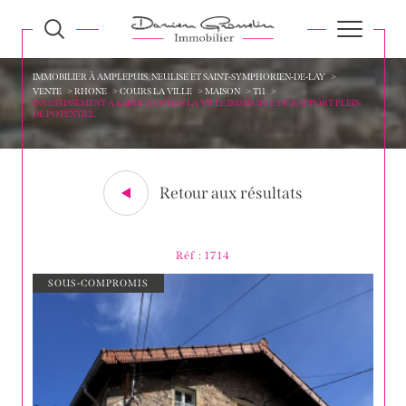
IMMOBILIER À AMPLEPUIS, NEULISE ET SAINT-SYMPHORIEN-DE-LAY
VENTE
RHONE
COURS LA VILLE
MAISON
T11
INVESTISSEMENT A SAISIR A COURS LA VILLE IMMEUBLE DE RAPPORT PLEIN
DE POTENTIEL
Retour aux résultats
Réf : 1714
SOUS-COMPROMIS