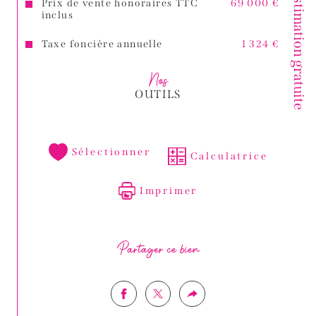
Votre estimation gratuite
Prix de vente honoraires TTC
69 000 €
inclus
Taxe foncière annuelle
1 324 €
Nos
OUTILS
Sélectionner
Calculatrice
Imprimer
Partager ce bien