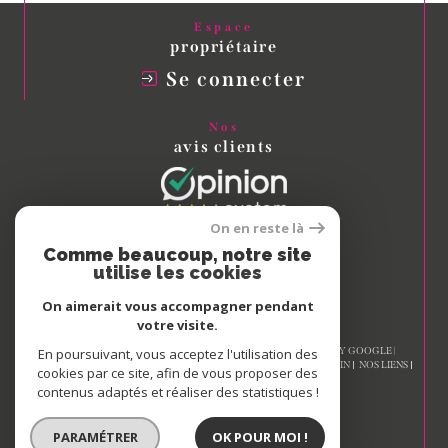
Espace
propriétaire
Se connecter
Nos
avis clients
On en reste là
Comme beaucoup, notre site
Nous
utilise les cookies
adhérons
On aimerait vous accompagner pendant
votre visite.
© 2026 | TOUS DROITS RÉSERVÉS | TRADUCTION POWERED BY GOOGLE |
En poursuivant, vous acceptez l'utilisation des
NOS HONORAIRES
PLAN DU SITE
MENTIONS LÉGALES
ADMIN
NOS LIENS
cookies par ce site, afin de vous proposer des
POLITIQUE RGPD
COOKIES
contenus adaptés et réaliser des statistiques !
PARAMÉTRER
OK POUR MOI !