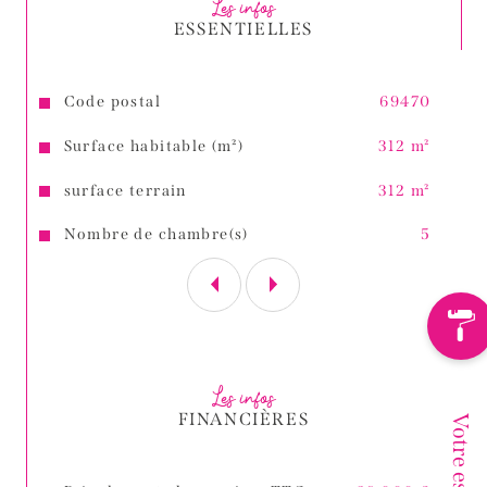
Les infos
À visiter sans tarder !
ESSENTIELLES
Caractéristiques
Valeurs
Code postal
69470
Surface habitable (m²)
312 m²
surface terrain
312 m²
Nombre de chambre(s)
5
Les infos
FINANCIÈRES