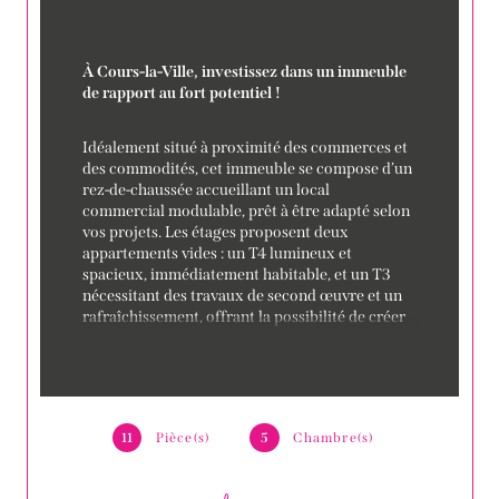
À Cours-la-Ville, investissez dans un immeuble 
de rapport au fort potentiel !
Idéalement situé à proximité des commerces et 
des commodités, cet immeuble se compose d’un 
rez-de-chaussée accueillant un local 
commercial modulable, prêt à être adapté selon 
vos projets. Les étages proposent deux 
appartements vides : un T4 lumineux et 
spacieux, immédiatement habitable, et un T3 
nécessitant des travaux de second œuvre et un 
rafraîchissement, offrant la possibilité de créer 
un logement à forte valeur ajoutée. Cet 
ensemble représente une 
opportunité rare pour 
un investisseur ou un bricoleur souhaitant 
maximiser son rendement
, en alliant flexibilité 
et potentiel de valorisation. Pour plus 
11
Pièce(s)
5
Chambre(s)
d'information, contactez Matéo au 
07.69.86.43.36. 