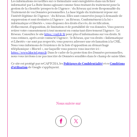
Les informations recueillies sur ce formulaire sont enregistrées dans un fichier
informatisé par La Boite Immo agissant comme Sous-traitant du traitement pour la
gestion de la clientèle/prospects de l'Agence / du Réseau qui reste Responsable du
Traitement de vos Données personnelles. La base légale du traitement repose sur
l'intérêt légitime de l'Agence / du Réseau. Elles sont conservées jusqu'à demande de
suppression et sont destinées à l'Agence / au Réseau. Conformément à la loi «
informatique et libertés », vous disposez des droits d’accès, de rectification,
d’effacement, d’opposition, de limitation et de portabilité de vos données. Vous pouvez
retirer votre consentement à tout moment en contactant directement l’Agence / Le
Réseau. Consultez le site
https://cnil.fr/fr
pour plus d’informations sur vos droits. Si
vous estimez, après avoir contacté l'Agence / le Réseau, que vos droits « Informatique
et Libertés » ne sont pas respectés, vous pouvez adresser une réclamation à la CNIL.
Nous vous informons de l’existence de la liste d'opposition au démarchage
téléphonique « Bloctel », sur laquelle vous pouvez vous inscrire ici :
https://www.bloctel.gouv.fr
. Dans le cadre de la protection des Données personnelles,
nous vous invitons à ne pas inscrire de Données sensibles dans le champ de saisie libre.
Ce site est protégé par reCAPTCHA, les
Politiques de Confidentialité
et es
Conditions
d'utilisation
de Google s'appliquent.
Nous suivre sur