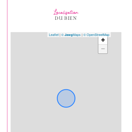
Localisation
DU BIEN
Leaflet
|
©
Maps
|
© OpenStreetMap
Jawg
+
−