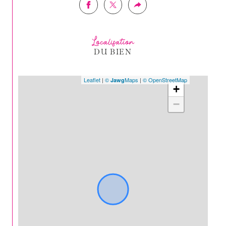
Localisation
DU BIEN
Leaflet
|
©
Maps
|
© OpenStreetMap
Jawg
+
−