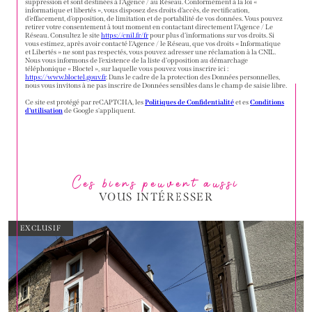
suppression et sont destinées à l'Agence / au Réseau. Conformément à la loi «
informatique et libertés », vous disposez des droits d’accès, de rectification,
d’effacement, d’opposition, de limitation et de portabilité de vos données. Vous pouvez
retirer votre consentement à tout moment en contactant directement l’Agence / Le
Réseau. Consultez le site
https://cnil.fr/fr
pour plus d’informations sur vos droits. Si
vous estimez, après avoir contacté l'Agence / le Réseau, que vos droits « Informatique
et Libertés » ne sont pas respectés, vous pouvez adresser une réclamation à la CNIL.
Nous vous informons de l’existence de la liste d'opposition au démarchage
téléphonique « Bloctel », sur laquelle vous pouvez vous inscrire ici :
https://www.bloctel.gouv.fr
. Dans le cadre de la protection des Données personnelles,
nous vous invitons à ne pas inscrire de Données sensibles dans le champ de saisie libre.
Ce site est protégé par reCAPTCHA, les
Politiques de Confidentialité
et es
Conditions
d'utilisation
de Google s'appliquent.
Ces biens peuvent aussi
VOUS INTÉRESSER
EXCLUSIF