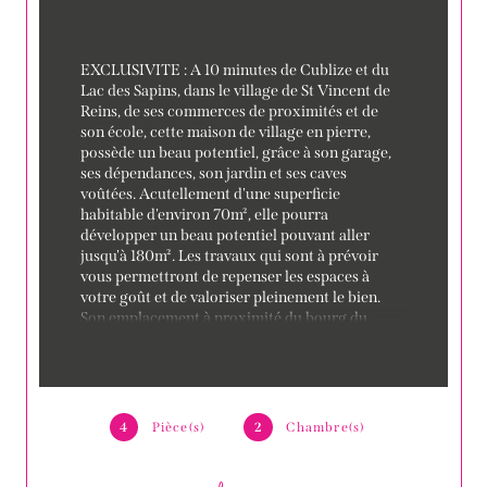
EXCLUSIVITE : A 10 minutes de Cublize et du 
Lac des Sapins, dans le village de St Vincent de 
Reins, de ses commerces de proximités et de 
son école, cette maison de village en pierre, 
possède un beau potentiel, grâce à son garage, 
ses dépendances, son jardin et ses caves 
voûtées. Acutellement d'une superficie 
habitable d'environ 70m², elle pourra 
développer un beau potentiel pouvant aller 
jusqu'à 180m². Les travaux qui sont à prévoir 
vous permettront de repenser les espaces à 
votre goût et de valoriser pleinement le bien. 
Son emplacement à proximité du bourg du 
village et non loin du Lac des Sapins, sera un 
atout tant pour principal que pour du 
secondaire. Contactez Emilie SAUNIER 
06.48.09.12.21 agent commercial inscrit au 
registre sous le n° 948128822
4
Pièce(s)
2
Chambre(s)