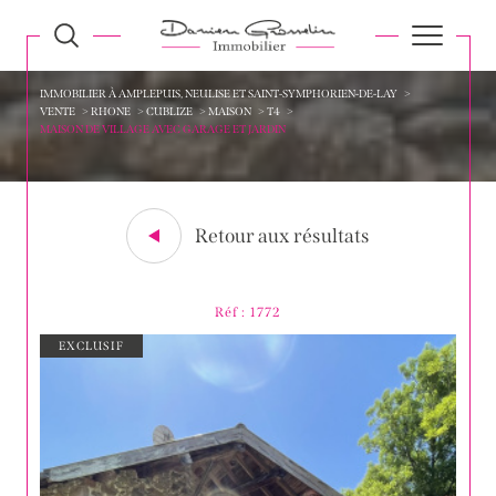
IMMOBILIER À AMPLEPUIS, NEULISE ET SAINT-SYMPHORIEN-DE-LAY
VENTE
RHONE
CUBLIZE
MAISON
T4
MAISON DE VILLAGE AVEC GARAGE ET JARDIN
Retour aux résultats
Réf : 1772
EXCLUSIF