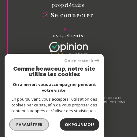
propriétaire
Se connecter
Nos
avis clients
On en reste là
Comme beaucoup, notre site
Nous
utilise les cookies
adhérons
On aimerait vous accompagner pendant
votre visite.
© 2026 | TOUS DROITS RÉSERVÉS | TRADUCTION POWERED BY GOOGLE |
En poursuivant, vous acceptez l'utilisation des
NOS HONORAIRES
PLAN DU SITE
MENTIONS LÉGALES
ADMIN
NOS LIENS
cookies par ce site, afin de vous proposer des
POLITIQUE RGPD
COOKIES
contenus adaptés et réaliser des statistiques !
PARAMÉTRER
OK POUR MOI !