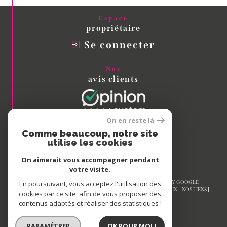
Espace
propriétaire
Se connecter
Nos
avis clients
On en reste là
Comme beaucoup, notre site
Nous
utilise les cookies
adhérons
On aimerait vous accompagner pendant
votre visite.
© 2026 | TOUS DROITS RÉSERVÉS | TRADUCTION POWERED BY GOOGLE |
En poursuivant, vous acceptez l'utilisation des
NOS HONORAIRES
PLAN DU SITE
MENTIONS LÉGALES
ADMIN
NOS LIENS
cookies par ce site, afin de vous proposer des
POLITIQUE RGPD
COOKIES
contenus adaptés et réaliser des statistiques !
PARAMÉTRER
OK POUR MOI !